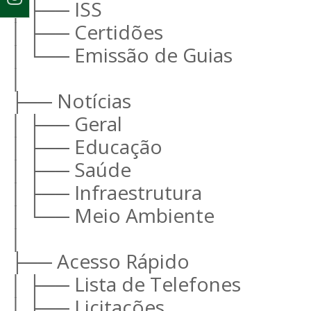
│ ├── ISS
│ ├── Certidões
│ └── Emissão de Guias
│
├── Notícias
│ ├── Geral
│ ├── Educação
│ ├── Saúde
│ ├── Infraestrutura
│ └── Meio Ambiente
│
├── Acesso Rápido
│ ├── Lista de Telefones
│ ├── Licitações